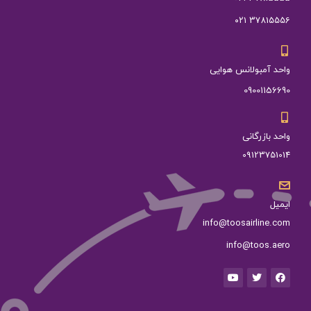
37815556 ۰۲۱
واحد آمبولانس هوایی
09001156690
واحد بازرگانی
09123751014
ایمیل
info@toosairline.com
info@toos.aero