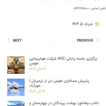
تلفن تماس: 02137815000
خرداد 5, 1404
NEXT
PREVIOUS
برگزاری جلسه پایانی AOC شرکت هواپیمایی
طوس
22 آبان 1404
پذیرش مسافران طوس ایر از ترمینال 1
مهرآباد
16 آبان 1404
تالاب چغاخور؛ بهشت پرندگان در چهارمحال و