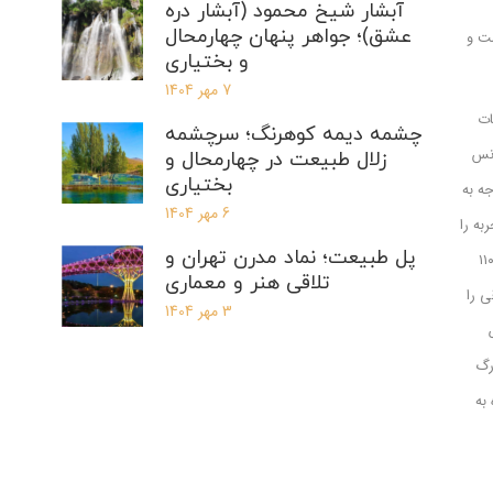
آبشار شیخ محمود (آبشار دره
عشق)؛ جواهر پنهان چهارمحال
ت و
و بختیاری
7 مهر 1404
ات
چشمه دیمه کوهرنگ؛ سرچشمه
انس
زلال طبیعت در چهارمحال و
بختیاری
جه به
6 مهر 1404
به را
پل طبیعت؛ نماد مدرن تهران و
د در اکثر مواقع باعث بروز مشکلاتی برای هواپیماها می‌گردند. بر اساس تحقیقات انجام گرفته، هفتاد درصد برخورد با پرندگان در ارتفاع زیر ۲۰۰ پایی (حدود ۱۱۰
تلاقی هنر و معماری
اقی را
3 مهر 1404
رگ
به