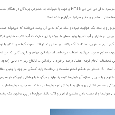
ا موسوم به ان تی اس بی
NTSB
برخورد با حیوانات به خصوص پرندگان در هنگام نشس
روز مشکلاتی اساسی و حتی سوانح مرگباری شده است.
وتور و یا بدنه یک هواپیما نبوده و بلکه تراکم بدنی آن پرنده می‌باشد که می‌تواند صدم
نایی و شنوایی آنها تقریبا برابر انسان ها بوده با این تفاوت که آنها قادر به شنیدن فرک
ان از وجود هواپیماها کاملا آگاه باشند. بر اساس تحقیقات صورت گرفته، پرندگان با تو
رت مداوم صورت می‌گیرد اجتناب می‌نمایند اما پرندگان مهاجر و یا پرندگانی که این تجر
کسب نکرده‌ان
تفاع بین ۲۰۰ تا ۸۰۰ پایی (حدود ۴۴۰ متر) صورت گرفته است. لذا خلبانان در هنگام انجام نشست و برخاست باید آمادگی مواجهه با چنین اتف
تقیمی با سایز و اندازه آن هواپیما دارد، به عبارتی دیگر، هواپیماهای کوچکتر در معرض
گی سطوح کنترلی روی بال و یا بخش دم هواپیما می‌باشند. همچنین هواپیماهای بز
 هواپیما و از دست دادن بخشی از ابزار و آلات دقیق هواپیما در پی برخورد یک پرنده 