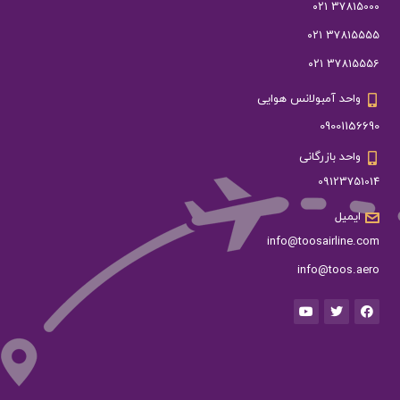
37815000 ۰۲۱
37815555 ۰۲۱
37815556 ۰۲۱
واحد آمبولانس هوایی
09001156690
واحد بازرگانی
09123751014
ایمیل
info@toosairline.com
info@toos.aero