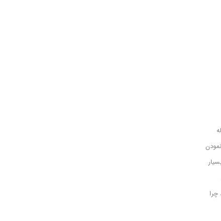
ه
نمودن
 بسیار
 چرا