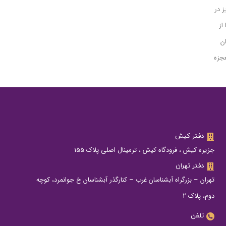
 هوایی یو-اس ایرویز در
ا از
ان
 عنوان معجزه
دفتر کیش
جزیره کیش ، فرودگاه کیش ، ترمینال اصلی پلاک 155
دفتر تهران
تهران – بزرگراه آبشناسان غرب – کنارگذر آبشناسان خ جوانمرد، کوچه
دوم، پلاک 2
تلفن