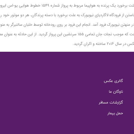
یکی از معروف ترین و جنجالی ترین حوادث رخ داده در تاریخ هوانوردی جهان به علت برخورد یک پرنده به هواپیما مربوط به پرواز شماره ۱۵۴۹ خطوط
شد که در آن یک فروند هواپیمای ایرباس ۳۲۰ در هنگام برخاستن از فرودگاه لاگاردیای نیویورک به علت برخورد با دسته پرندگان، هر دو موتور خود ر
 منهتن نیویورک فرود آمد. انجام این فرود بر روی رودخانه توسط خلبان سالنبرگر به عنو
یکی از سخت ترین مانور های انجام شده بر روی یک هواپیمای مسافربری لقب گرفت که موجب نجات جان تمامی ۱۵۵ سرنشین این پرواز گردید. از این حادثه به
گالری عکس
ناوگان ما
گزارشات مسافر
حمل بیمار