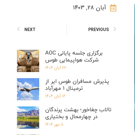
آبان 28, 1403
NEXT
PREVIOUS
برگزاری جلسه پایانی AOC
شرکت هواپیمایی طوس
22 آبان 1404
پذیرش مسافران طوس ایر از
ترمینال 1 مهرآباد
16 آبان 1404
تالاب چغاخور؛ بهشت پرندگان
در چهارمحال و بختیاری
8 مهر 1404