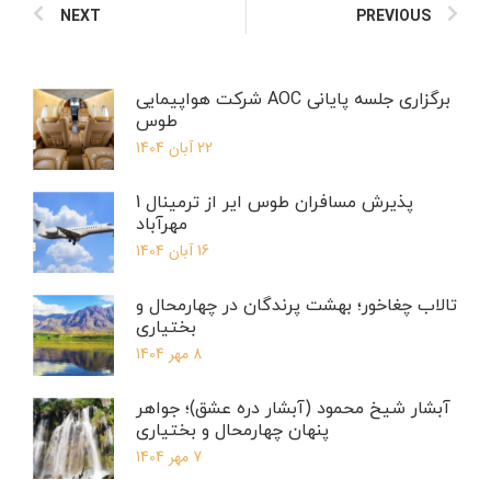
NEXT
PREVIOUS
برگزاری جلسه پایانی AOC شرکت هواپیمایی
طوس
22 آبان 1404
پذیرش مسافران طوس ایر از ترمینال 1
مهرآباد
16 آبان 1404
تالاب چغاخور؛ بهشت پرندگان در چهارمحال و
بختیاری
8 مهر 1404
آبشار شیخ محمود (آبشار دره عشق)؛ جواهر
پنهان چهارمحال و بختیاری
7 مهر 1404