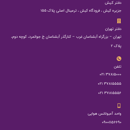
دفتر کیش
جزیره کیش ، فرودگاه کیش ، ترمینال اصلی پلاک 155
دفتر تهران
تهران – بزرگراه آبشناسان غرب – کنارگذر آبشناسان خ جوانمرد، کوچه دوم،
پلاک 2
تلفن
37815000 ۰۲۱
37815555 ۰۲۱
37815556 ۰۲۱
واحد آمبولانس هوایی
09001156690