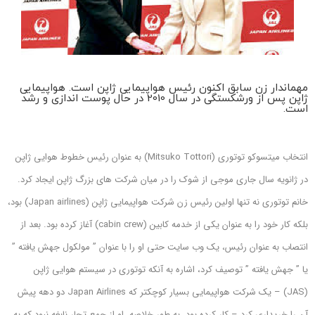
مهماندار زن سابق اکنون رئیس هواپیمایی ژاپن است. هواپیمایی
ژاپن پس از ورشکستگی در سال 2010 در حال پوست اندازی و رشد
است.
انتخاب میتسوکو توتوری (Mitsuko Tottori) به عنوان رئیس خطوط هوایی ژاپن
در ژانویه سال جاری موجی از شوک را در میان شرکت های بزرگ ژاپن ایجاد کرد.
خانم توتوری نه تنها اولین رئیس زن شرکت هواپیمایی ژاپن (Japan airlines) بود،
بلکه کار خود را به عنوان یکی از خدمه کابین (cabin crew) آغاز کرده بود.
بعد از
انتصاب به عنوان رئیس، یک وب سایت حتی او را با عنوان ” مولکول جهش یافته ”
یا ” جهش یافته ” توصیف کرد، اشاره به آنکه توتوری در سیستم هوایی ژاپن
(JAS) – یک شرکت هواپیمایی بسیار کوچکتر که Japan Airlines دو دهه پیش
آن را خریداری کرد – کار کرده بود.
به طور خلاصه، او از جمع تجار نابغه نبود که به