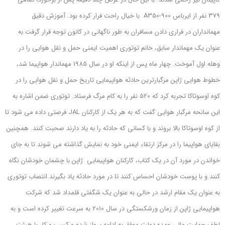
379 نفر از ایرباس A350-900 با خیال راحت فرار کرده بود. آموزش دقیق
مهمانداران در فراری دادن مسافران به طور ناگهانی در کانون توجه قرار گرفت.
به
عنوان یک مهماندار سابق، خانم توتوری اهمیت ایمنی حمل و نقل هوایی را در
وهله اول آموخت. چهار ماه پس از اینکه او در سال 1985 مهماندار هواپیما شد،
خطوط هوایی ژاپن مرگبارترین حادثه هواپیمایی تاریخ حمل و نقل هوایی را در
کوه اوسوتاکا تجربه کرد که 520 نفر را به کام مرگ فرستاد.
توتوری ضمن اشاره به
این سانحه مرگبار هوایی گفت که به هر یک از کارکنان JAL فرصتی داده می شود تا
از کوه اوسوتاکا بالا بروند و با کسانی که حادثه را به یاد دارند صحبت کنند. همچنین
بقایای هواپیما را در مرکز ارتقاء ایمنی خود به نمایش گذاشته می شوند تا به جای
خواندن در مورد آن در یک کتاب، کارکنان هواپیمایی ژاپن با چشمان خودشان نگاه
کنند و با پوست خودشان احساس کنند تا در مورد حادثه یاد بگیرند.
انتصاب توتوری
به عنوان یک مقام ارشد در حالی به عنوان یک شگفتی قلمداد شد که شرکت
هواپیمایی ژاپن از زمان ورشکستگی در سال 2010 به سرعت تغییر کرده است و به
لطف حمایت مالی عمده دولت موفق به ادامه پرواز شده و کسب و کار با هیئت