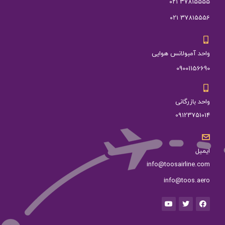
37815555 ۰۲۱
37815556 ۰۲۱
واحد آمبولانس هوایی
09001156690
واحد بازرگانی
09123751014
ایمیل
info@toosairline.com
info@toos.aero