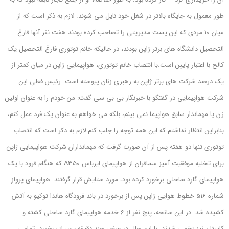
طور معمول به جایگاه بالاتر در شغل خود نایل می شوند. لازم به ذکر است که از
میان 10 مردی که این پست مدیریتی را تصاحب کرده بودند هفت نفر آنها فارغ
التحصیل دانشگاه های برتر ژاپن بودند، در حالیکه خانم توتوری فارغ التحصیل یک
کالج با اعتبار پایین است.
با انتصاب خانم توتوری، هواپیمایی ژاپن در میان کمتر از
یک درصد شرکت های برتر ژاپن به رهبری زنان پیوسته است. رئیس فعلی این
شرکت هواپیمایی در گفتگو با خبرنگار بی بی سی گفت: من خودم را به عنوان اولین
زن یا مهماندار سابق هواپیما نمی بینم، بلکه می خواهم به عنوان یک فرد عمل کنم،
بنابراین انتظار نداشتم که این همه توجه را جلب کنم.
لازم به ذکر است که انتصاب
توتوری تنها دو هفته پس از آن صورت گرفت که مهمانداران شرکت هواپیمایی ژاپن
برای تخلیه موفقیت آمیز مسافران از هواپیمای ایرباس A350 که هنگام فرود با یک
هواپیمای گارد ساحلی برخورد کرده بود، مورد ستایش قرار گرفتند. هواپیمای پرواز
شماره 516 خطوط هوایی ژاپن پس از برخورد در باند فرودگاه هاندا توکیو به آتش
کشیده شد.
در این سانحه، پنج نفر از 6 خدمه هواپیمای گارد ساحلی کشته و
کاپیتان نیز زخمی شدند. با این حال در عرض چند دقیقه پس از برخورد، تمامی