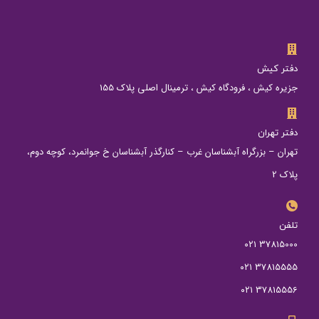
دفتر کیش
جزیره کیش ، فرودگاه کیش ، ترمینال اصلی پلاک 155
دفتر تهران
تهران – بزرگراه آبشناسان غرب – کنارگذر آبشناسان خ جوانمرد، کوچه دوم،
پلاک 2
تلفن
37815000 ۰۲۱
37815555 ۰۲۱
37815556 ۰۲۱