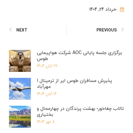
خرداد 24, 1404
NEXT
PREVIOUS
برگزاری جلسه پایانی AOC شرکت هواپیمایی
طوس
22 آبان 1404
پذیرش مسافران طوس ایر از ترمینال 1
مهرآباد
16 آبان 1404
تالاب چغاخور؛ بهشت پرندگان در چهارمحال و
بختیاری
8 مهر 1404