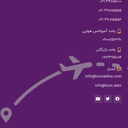
37815000 ۰۲۱
37815555 ۰۲۱
37815556 ۰۲۱
واحد آمبولانس هوایی
09001156690
واحد بازرگانی
09123751014
ایمیل
info@toosairline.com
info@toos.aero