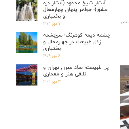
آبشار شیخ محمود (آبشار دره
عشق)؛ جواهر پنهان چهارمحال
و بختیاری
 نقص
7 مهر 1404
چشمه دیمه کوهرنگ؛ سرچشمه
زلال طبیعت در چهارمحال و
بختیاری
6 مهر 1404
پل طبیعت؛ نماد مدرن تهران و
تلاقی هنر و معماری
3 مهر 1404