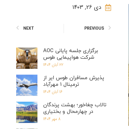
دی 26, 1403
NEXT
PREVIOUS
برگزاری جلسه پایانی AOC
شرکت هواپیمایی طوس
22 آبان 1404
پذیرش مسافران طوس ایر از
ترمینال 1 مهرآباد
16 آبان 1404
تالاب چغاخور؛ بهشت پرندگان
در چهارمحال و بختیاری
8 مهر 1404