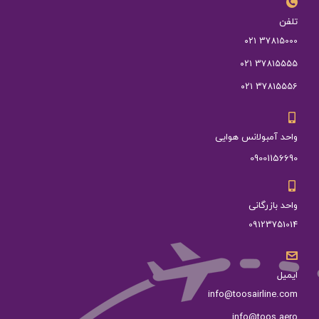
تلفن
37815000 ۰۲۱
37815555 ۰۲۱
37815556 ۰۲۱
واحد آمبولانس هوایی
09001156690
واحد بازرگانی
09123751014
ایمیل
info@toosairline.com
info@toos.aero