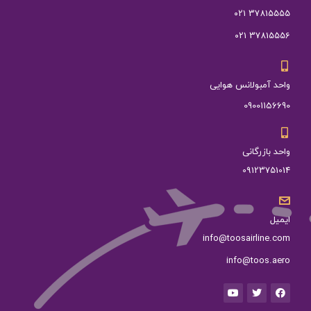
37815555 ۰۲۱
37815556 ۰۲۱
واحد آمبولانس هوایی
09001156690
واحد بازرگانی
09123751014
ایمیل
info@toosairline.com
info@toos.aero